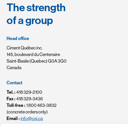
The strength
of a group
Head office
Ciment Québec inc.
145, boulevard du Centenaire
Saint-Basile (Quebec) G0A 3G0
Canada
Contact
Tel. :
418 329-2100
Fax :
418 329-3436
Toll-free :
1 800 463-3832
(concrete orders only)
Email :
info@cqi.ca