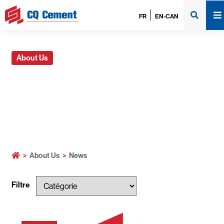
FR
EN-CAN
About Us
News
>
About Us
>
News
Filtre