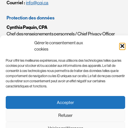
Courriel :
info@cqi.ca
Protection des données
Cynthia Paquin, CPA
Chef des renseignements personnels / Chief Privacy Officer
Courriel :
crp-cpo@cqi.ca
Gérer le consentement aux
cookies
Politique
Pour offrir les meilleures expériences, nous utilisons des technologies telles que les
cookies pour stocker et/ou accéder aux informations des appareils. Le fait de
consentir à ces technologies nous permettra de traiter des données telles que le
comportement de navigation ou les ID uniques sur ce site. Le fait de ne pas consentir
ou de retirer son consentement peut avoir un effet négatif sur certaines
caractéristiques et fonctions.
POLITIQUE DE CONFIDENTIALITÉ
TERMES ET CONDITIONS
Accepter
Refuser
TOUS DROITS RÉSERVÉS © 2026
CRÉDITS