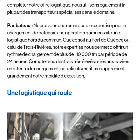
compléter notre offre logistique, nous utilisons également la
plupart des transporteurs spécialisés dans le domaine.
Par bateau :
Nous avons une remarquable expertise pour le
chargement de bateaux, une opération qui nécessite une
logistique hors du commun. Que ce soit au Port de Québec ou
celui de Trois-Rivières, notre expertise nous permet d’offrir un
rythme de chargement de plus de 10 000 tm par période de
24 heures. Compte tenu des frais très élevés reliés aux navires
en attente de chargement, nos clients maritimes apprécient
grandement notre rapidité d’exécution.
Une logistique qui roule