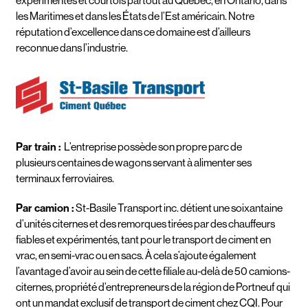
expérimentés et courtois partout au Québec, en Ontario, dans
les Maritimes et dans les États de l’Est américain. Notre
réputation d’excellence dans ce domaine est d’ailleurs
reconnue dans l’industrie.
Par train :
L’entreprise possède son propre parc de
plusieurs centaines de wagons servant à alimenter ses
terminaux ferroviaires.
Par camion :
St-Basile Transport inc. détient une soixantaine
d’unités citernes et des remorques tirées par des chauffeurs
fiables et expérimentés, tant pour le transport de ciment en
vrac, en semi-vrac ou en sacs. À cela s’ajoute également
l’avantage d’avoir au sein de cette filiale au-delà de 50 camions-
citernes, propriété d’entrepreneurs de la région de Portneuf qui
ont un mandat exclusif de transport de ciment chez CQI. Pour