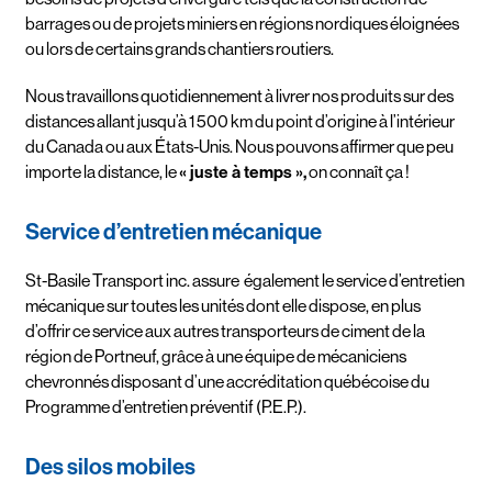
barrages ou de projets miniers en régions nordiques éloignées
ou lors de certains grands chantiers routiers.
Nous travaillons quotidiennement à livrer nos produits sur des
distances allant jusqu’à 1 500 km du point d’origine à l’intérieur
du Canada ou aux États-Unis. Nous pouvons affirmer que peu
importe la distance, le
« juste à temps »,
on connaît ça !
Service d’entretien mécanique
St-Basile Transport inc. assure également le service d’entretien
mécanique sur toutes les unités dont elle dispose, en plus
d’offrir ce service aux autres transporteurs de ciment de la
région de Portneuf, grâce à une équipe de mécaniciens
chevronnés disposant d’une accréditation québécoise du
Programme d’entretien préventif (P.E.P.).
Des silos mobiles