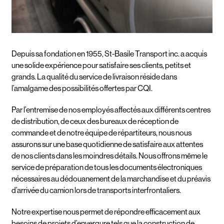
Depuis sa fondation en 1955, St-Basile Transport inc. a acquis
une solide expérience pour satisfaire ses clients, petits et
grands. La qualité du service de livraison réside dans
l’amalgame des possibilités offertes par CQI.
Par l’entremise de nos employés affectés aux différents centres
de distribution, de ceux des bureaux de réception de
commande et de notre équipe de répartiteurs, nous nous
assurons sur une base quotidienne de satisfaire aux attentes
de nos clients dans les moindres détails. Nous offrons même le
service de préparation de tous les documents électroniques
nécessaires au dédouanement de la marchandise et du préavis
d’arrivée du camion lors de transports interfrontaliers.
Notre expertise nous permet de répondre efficacement aux
besoins de projets d’envergure tels que la construction de