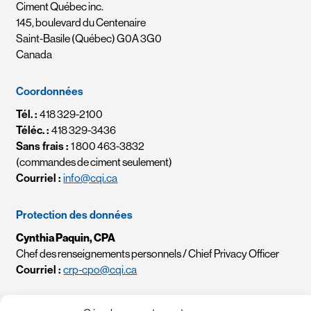
Ciment Québec inc.
145, boulevard du Centenaire
Saint-Basile (Québec) G0A 3G0
Canada
Coordonnées
Tél. :
418 329-2100
Téléc. :
418 329-3436
Sans frais :
1 800 463-3832
(commandes de ciment seulement)
Courriel :
info@cqi.ca
Protection des données
Cynthia Paquin, CPA
Chef des renseignements personnels / Chief Privacy Officer
Courriel :
crp-cpo@cqi.ca
Politique