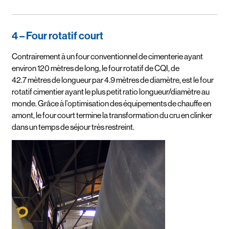
4 – Four rotatif court
Contrairement à un four conventionnel de cimenterie ayant
environ 120 mètres de long, le four rotatif de CQI, de
42.7 mètres de longueur par 4.9 mètres de diamètre, est le four
rotatif cimentier ayant le plus petit ratio longueur/diamètre au
monde. Grâce à l’optimisation des équipements de chauffe en
amont, le four court termine la transformation du cru en clinker
dans un temps de séjour très restreint.