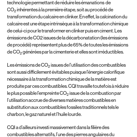
technologie permettant de réduire les émanations de
CO
inhérentes à la première étape, soit au procédé de
2
transformation du calcaire en clinker. En effet, la calcination du
calcaire est une étape intrinsèque à la transformation chimique
de celui-ci pour le transformer en clinker puis en ciment. Les
émissions de CO2 issues de la décarbonatation (les émissions
de procédé) représentent plus de 65% de toutes les émissions
de CO
générées par la cimenterie et elles sont irréductibles.
2
Les émissions de CO
issues de l’utilisation des combustibles
2
sont aussi difficilement évitables puisque l’énergie calorifique
nécessaire à la transformation chimique de la matière est
produite par ces combustibles. CQI travaille toutefois à réduire
le plus possible l’empreinte CO
issue de la combustion par
2
l’utilisation accrue de diverses matières combustibles en
substitution aux combustibles fossiles traditionnels tels le
charbon, le gaz naturel et l’huile lourde.
CQI a d’ailleurs investi massivement dans la filière des
combustibles alternatifs, l’une des pierres angulaires du