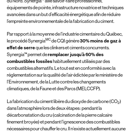
du Nord. Synergia™ allie savoir-faire professionnel,
équipements de pointe, infrastructure novatrice et techniques
avancées dans un but d’efficacité énergétique afin de réduire
l’empreinte environnementale de la fabrication du ciment.
Par rapport à la moyenne de l’industrie cimentaire du Québec,
MC
le procédé Synergia
de CQI génère
30% moins de gaz à
effet de serre
que les clinkers et ciments concurrents.
Synergia™ permet de
remplacer jusqu’à 60% des
combustibles fossiles
habituellement utilisés par des
combustibles alternatifs. Le tout est en conformité avec la
réglementation sur la qualité de l’air édictée par le ministère de
l’Environnement, de la Lutte contre les changements
climatiques, de la Faune et des Parcs (MELCCFP).
La fabrication du ciment libère du dioxyde de carbone (CO
)
2
dans l’atmosphère lors de deux étapes : pendant la
décarbonatation du cru (calcination de la pierre calcaire
finement broyée) et pendant l’ignescence des combustibles
nécessaires pour chauffer le cru. Il n’existe actuellement aucune