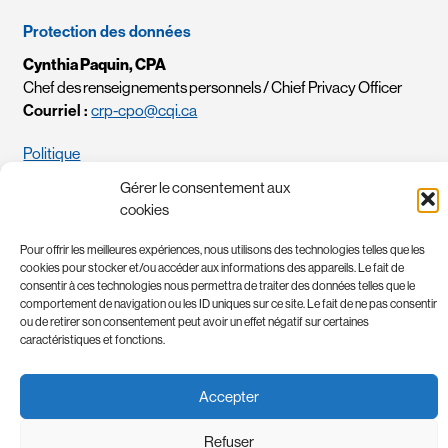
Protection des données
Cynthia Paquin, CPA
Chef des renseignements personnels / Chief Privacy Officer
Courriel :
crp-cpo@cqi.ca
Politique
Gérer le consentement aux
cookies
Pour offrir les meilleures expériences, nous utilisons des technologies telles que les
cookies pour stocker et/ou accéder aux informations des appareils. Le fait de
consentir à ces technologies nous permettra de traiter des données telles que le
POLITIQUE DE CONFIDENTIALITÉ
comportement de navigation ou les ID uniques sur ce site. Le fait de ne pas consentir
ou de retirer son consentement peut avoir un effet négatif sur certaines
TERMES ET CONDITIONS
caractéristiques et fonctions.
TOUS DROITS RÉSERVÉS © 2026
CRÉDITS
Accepter
Refuser