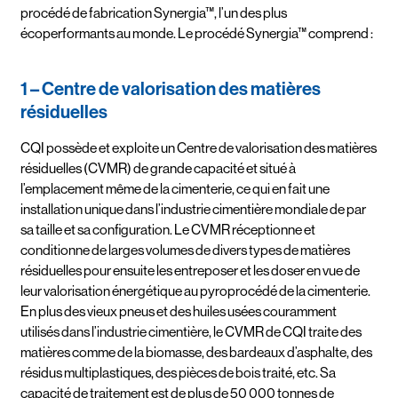
procédé de fabrication Synergia™, l’un des plus
écoperformants au monde. Le procédé Synergia™ comprend :
1 – Centre de valorisation des matières
résiduelles
CQI possède et exploite un Centre de valorisation des matières
résiduelles (CVMR) de grande capacité et situé à
l’emplacement même de la cimenterie, ce qui en fait une
installation unique dans l’industrie cimentière mondiale de par
sa taille et sa configuration. Le CVMR réceptionne et
conditionne de larges volumes de divers types de matières
résiduelles pour ensuite les entreposer et les doser en vue de
leur valorisation énergétique au pyroprocédé de la cimenterie.
En plus des vieux pneus et des huiles usées couramment
utilisés dans l’industrie cimentière, le CVMR de CQI traite des
matières comme de la biomasse, des bardeaux d’asphalte, des
résidus multiplastiques, des pièces de bois traité, etc. Sa
capacité de traitement est de plus de 50 000 tonnes de