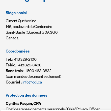
Siège social
Ciment Québec inc.
145, boulevard du Centenaire
Saint-Basile (Québec) G0A 3G0
Canada
Coordonnées
Tél. :
418 329-2100
Téléc. :
418 329-3436
Sans frais :
1 800 463-3832
(commandes de ciment seulement)
Courriel :
info@cqi.ca
Protection des données
Cynthia Paquin, CPA
Chef des renseignements personnels / Chief Privacy Officer