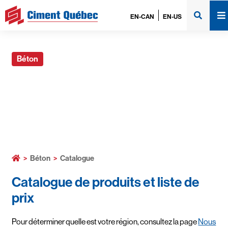
EN-CAN
EN-US
Béton
Catalogue
>
Béton
>
Catalogue
Catalogue de produits et liste de
prix
Pour déterminer quelle est votre région, consultez la page
Nous