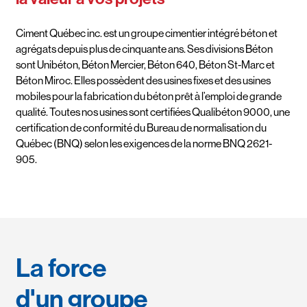
Ciment Québec inc. est un groupe cimentier intégré béton et
agrégats depuis plus de cinquante ans. Ses divisions Béton
sont Unibéton, Béton Mercier, Béton 640, Béton St-Marc et
Béton Miroc. Elles possèdent des usines fixes et des usines
mobiles pour la fabrication du béton prêt à l’emploi de grande
qualité. Toutes nos usines sont certifiées Qualibéton 9000, une
certification de conformité du Bureau de normalisation du
Québec (BNQ) selon les exigences de la norme BNQ 2621-
905.
La force
d'un groupe