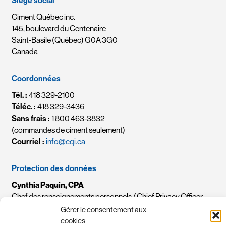
Siège social
Ciment Québec inc.
145, boulevard du Centenaire
Saint-Basile (Québec) G0A 3G0
Canada
Coordonnées
Tél. :
418 329-2100
Téléc. :
418 329-3436
Sans frais :
1 800 463-3832
(commandes de ciment seulement)
Courriel :
info@cqi.ca
Protection des données
Cynthia Paquin, CPA
Chef des renseignements personnels / Chief Privacy Officer
Courriel :
crp-cpo@cqi.ca
Gérer le consentement aux
cookies