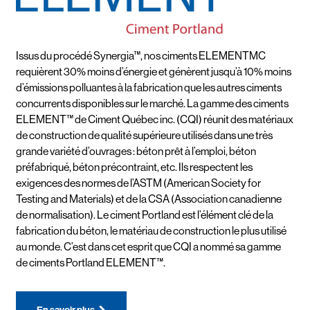
Issus du procédé Synergia™, nos ciments ELEMENTMC
requièrent 30% moins d’énergie et génèrent jusqu’à 10% moins
d’émissions polluantes à la fabrication que les autres ciments
concurrents disponibles sur le marché. La gamme des ciments
ELEMENT™ de Ciment Québec inc. (CQI) réunit des matériaux
de construction de qualité supérieure utilisés dans une très
grande variété d’ouvrages : béton prêt à l’emploi, béton
préfabriqué, béton précontraint, etc. Ils respectent les
exigences des normes de l’ASTM (American Society for
Testing and Materials) et de la CSA (Association canadienne
de normalisation). Le ciment Portland est l’élément clé de la
fabrication du béton, le matériau de construction le plus utilisé
au monde. C’est dans cet esprit que CQI a nommé sa gamme
de ciments Portland ELEMENT™.