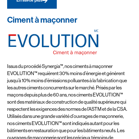
En savoir plus
Ciment à maçonner
Issus du procédé Synergia™, nos ciments à maçonner
EVOLUTION™ requièrent 30% moins d’énergie et génèrent
jusqu’à 10% moins d’émissions polluantes à la fabrication que
les autres ciments concurrents sur le marché. Prisés par les
maçons depuis plus de 60 ans, nos ciments EVOLUTION™
sont des matériaux de construction de qualité supérieure qui
respectent les exigences des normes de l’ASTM et de la CSA.
Utilisés dans une grande variété d’ouvrages de maçonnerie,
nos ciments EVOLUTION™ sont indiqués autant pour les
bâtiments en restauration que pour les bâtiments neufs. Les
ouvrages de maçonnerie sont les précieux témoins de