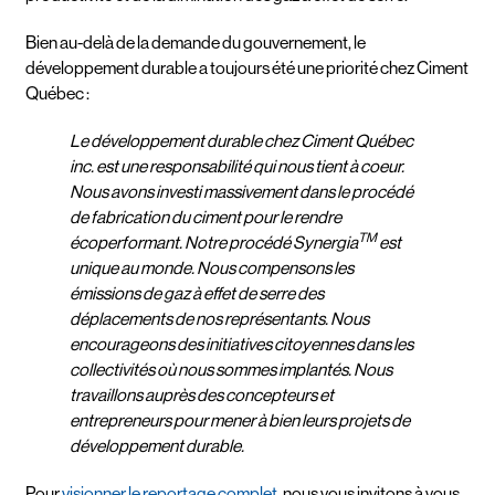
Bien au-delà de la demande du gouvernement, le
développement durable a toujours été une priorité chez Ciment
Québec :
Le développement durable chez Ciment Québec
inc. est une responsabilité qui nous tient à coeur.
Nous avons investi massivement dans le procédé
de fabrication du ciment pour le rendre
TM
écoperformant. Notre procédé Synergia
est
unique au monde. Nous compensons les
émissions de gaz à effet de serre des
déplacements de nos représentants. Nous
encourageons des initiatives citoyennes dans les
collectivités où nous sommes implantés. Nous
travaillons auprès des concepteurs et
entrepreneurs pour mener à bien leurs projets de
développement durable.
Pour
visionner le reportage complet
, nous vous invitons à vous