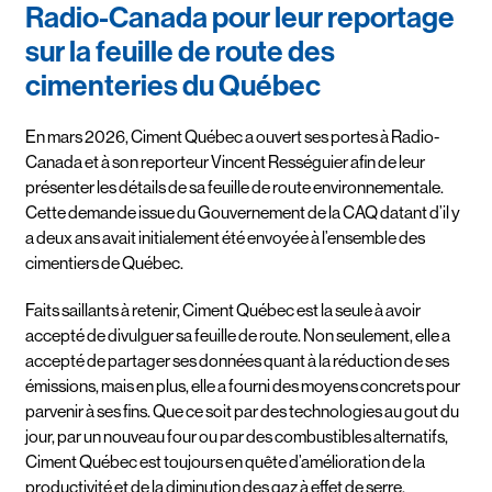
Radio-Canada pour leur reportage
sur la feuille de route des
cimenteries du Québec
En mars 2026, Ciment Québec a ouvert ses portes à Radio-
Canada et à son reporteur Vincent Rességuier afin de leur
présenter les détails de sa feuille de route environnementale.
Cette demande issue du Gouvernement de la CAQ datant d’il y
a deux ans avait initialement été envoyée à l’ensemble des
cimentiers de Québec.
Faits saillants à retenir, Ciment Québec est la seule à avoir
accepté de divulguer sa feuille de route. Non seulement, elle a
accepté de partager ses données quant à la réduction de ses
émissions, mais en plus, elle a fourni des moyens concrets pour
parvenir à ses fins. Que ce soit par des technologies au gout du
jour, par un nouveau four ou par des combustibles alternatifs,
Ciment Québec est toujours en quête d’amélioration de la
productivité et de la diminution des gaz à effet de serre.