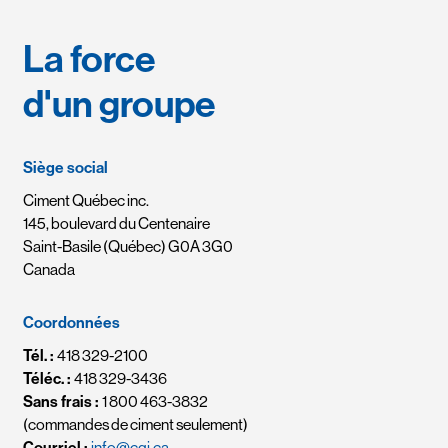
La force
d'un groupe
Siège social
Ciment Québec inc.
145, boulevard du Centenaire
Saint-Basile (Québec) G0A 3G0
Canada
Coordonnées
Tél. :
418 329-2100
Téléc. :
418 329-3436
Sans frais :
1 800 463-3832
(commandes de ciment seulement)
Courriel :
info@cqi.ca