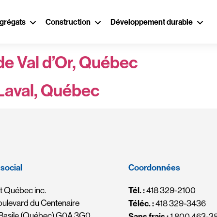
ntario
grégats
Construction
Développement durable
de Val d’Or, Québec
 Laval, Québec
social
Coordonnées
 Québec inc.
Tél. :
418 329-2100
oulevard du Centenaire
Téléc. :
418 329-3436
-Basile (Québec) G0A 3G0
Sans frais :
1 800 463-3