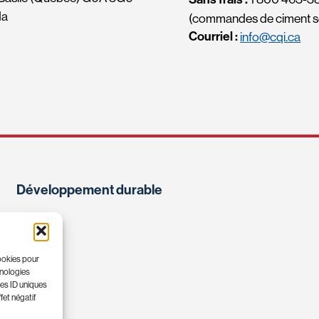
da
(commandes de ciment s
Courriel :
info@cqi.ca
Développement durable
cookies pour
hnologies
les ID uniques
fet négatif