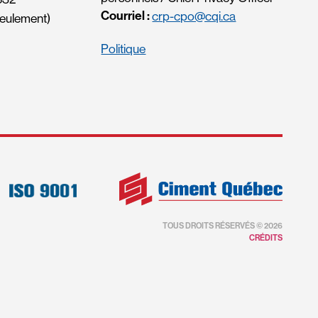
Courriel :
crp-cpo@cqi.ca
eulement)
Politique
TOUS DROITS RÉSERVÉS © 2026
CRÉDITS