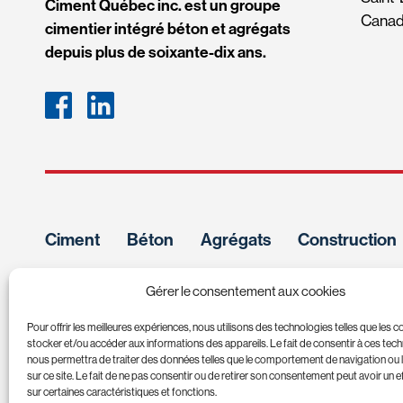
Ciment Québec inc. est un groupe
Cana
cimentier intégré béton et agrégats
depuis plus de soixante-dix ans.
Ciment
Béton
Agrégats
Construction
Gérer le consentement aux cookies
POLITIQUE DE CONFIDENTIALITÉ
TERMES ET CONDITIONS
Pour offrir les meilleures expériences, nous utilisons des technologies telles que les 
stocker et/ou accéder aux informations des appareils. Le fait de consentir à ces tec
nous permettra de traiter des données telles que le comportement de navigation ou 
sur ce site. Le fait de ne pas consentir ou de retirer son consentement peut avoir un ef
sur certaines caractéristiques et fonctions.