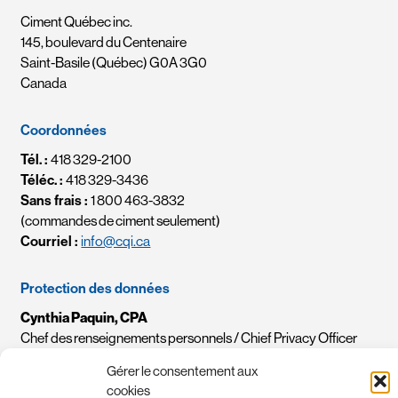
Ciment Québec inc.
145, boulevard du Centenaire
Saint-Basile (Québec) G0A 3G0
Canada
Coordonnées
Tél. :
418 329-2100
Téléc. :
418 329-3436
Sans frais :
1 800 463-3832
(commandes de ciment seulement)
Courriel :
info@cqi.ca
Protection des données
Cynthia Paquin, CPA
Chef des renseignements personnels / Chief Privacy Officer
Courriel :
crp-cpo@cqi.ca
Gérer le consentement aux
cookies
Politique